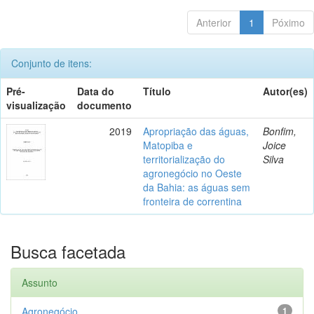
Anterior
1
Póximo
Conjunto de itens:
Pré-
Data do
Título
Autor(es)
visualização
documento
2019
Apropriação das águas,
Bonfim,
Matopiba e
Joice
territorialização do
Silva
agronegócio no Oeste
da Bahia: as águas sem
fronteira de correntina
Busca facetada
Assunto
Agronegócio
1