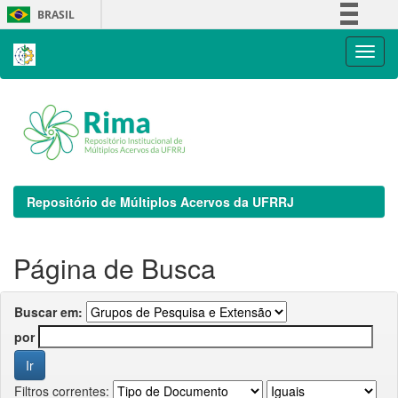
Skip
BRASIL
navigation
Simplifique!
Comunica BR
Participe
Acesso à informação
Legislação
Canais
Repositório de Múltiplos Acervos da UFRRJ
Página de Busca
Buscar em:
por
Filtros correntes: