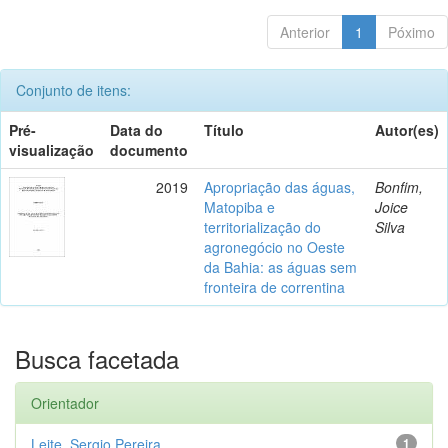
Anterior
1
Póximo
Conjunto de itens:
Pré-
Data do
Título
Autor(es)
visualização
documento
2019
Apropriação das águas,
Bonfim,
Matopiba e
Joice
territorialização do
Silva
agronegócio no Oeste
da Bahia: as águas sem
fronteira de correntina
Busca facetada
Orientador
Leite, Sergio Pereira
1