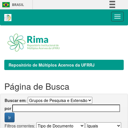
Skip
BRASIL
navigation
Simplifique!
Comunica BR
Participe
Acesso à informação
Legislação
Canais
Repositório de Múltiplos Acervos da UFRRJ
Página de Busca
Buscar em:
por
Filtros correntes: