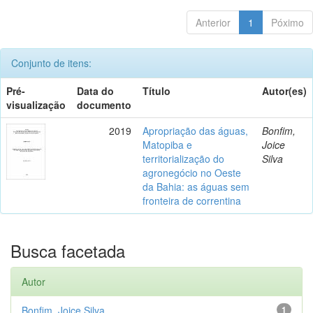
Anterior
1
Póximo
Conjunto de itens:
Pré-
Data do
Título
Autor(es)
visualização
documento
2019
Apropriação das águas,
Bonfim,
Matopiba e
Joice
territorialização do
Silva
agronegócio no Oeste
da Bahia: as águas sem
fronteira de correntina
Busca facetada
Autor
Bonfim, Joice Silva
1