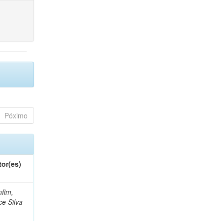
Póximo
tor(es)
fim,
ce Silva