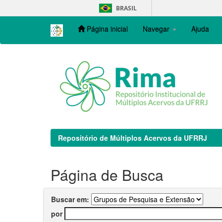
Skip
BRASIL
navigation
Página inicial
Navegar
Ajuda
Repositório de Múltiplos Acervos da UFRRJ
Página de Busca
Buscar em:
por