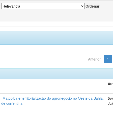
r
Ordenar
Anterior
1
Au
 Matopiba e territorialização do agronegócio no Oeste da Bahia:
Bon
 de correntina
Joi