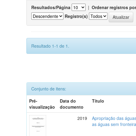
Resultados/Página
|
Ordenar registros po
Registro(s)
Resultado 1-1 de 1.
Conjunto de itens:
Pré-
Data do
Título
visualização
documento
2019
Apropriação das águas,
as águas sem fronteira