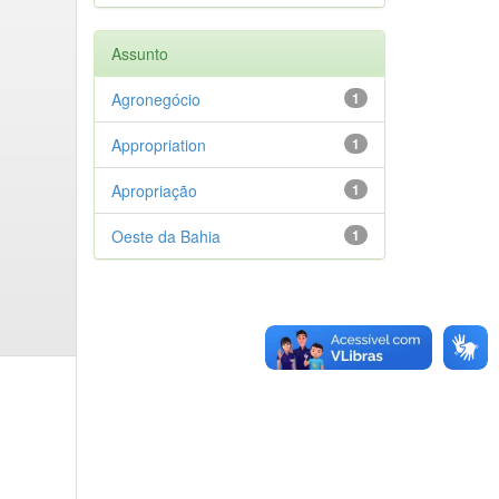
Assunto
Agronegócio
1
Appropriation
1
Apropriação
1
Oeste da Bahia
1