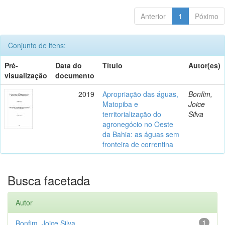
Anterior
1
Póximo
Conjunto de itens:
Pré-
Data do
Título
Autor(es)
visualização
documento
2019
Apropriação das águas,
Bonfim,
Matopiba e
Joice
territorialização do
Silva
agronegócio no Oeste
da Bahia: as águas sem
fronteira de correntina
Busca facetada
Autor
Bonfim, Joice Silva
1