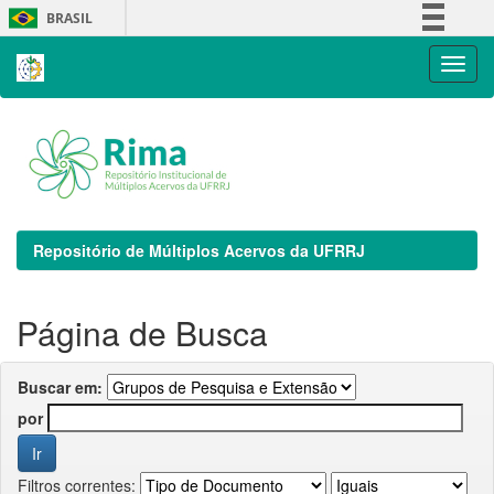
Skip
BRASIL
navigation
Simplifique!
Comunica BR
Participe
Acesso à informação
Legislação
Canais
Repositório de Múltiplos Acervos da UFRRJ
Página de Busca
Buscar em:
por
Filtros correntes: