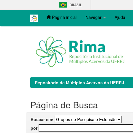
Skip
BRASIL
navigation
Página inicial
Navegar
Ajuda
Repositório de Múltiplos Acervos da UFRRJ
Página de Busca
Buscar em:
por