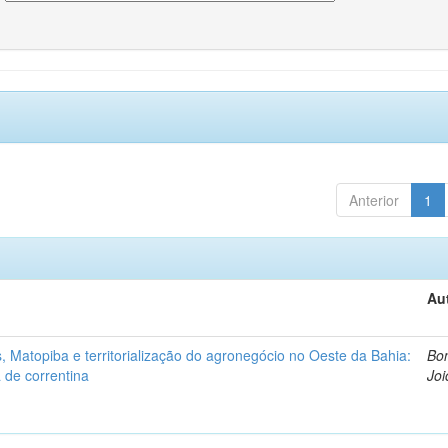
Anterior
1
Au
 Matopiba e territorialização do agronegócio no Oeste da Bahia:
Bon
 de correntina
Joi