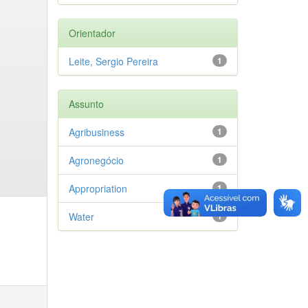
Orientador
Leite, Sergio Pereira
1
Assunto
Agribusiness
1
Agronegócio
1
Appropriation
1
Water
1