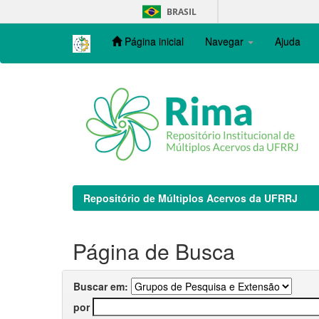
Skip
BRASIL
navigation
Página inicial
Navegar
Ajuda
Repositório de Múltiplos Acervos da UFRRJ
Página de Busca
Buscar em:
por