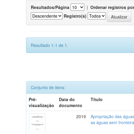
Resultados/Página
|
Ordenar registros po
Registro(s)
Resultado 1-1 de 1.
Conjunto de itens:
Pré-
Data do
Título
visualização
documento
2019
Apropriação das águas,
as águas sem fronteira