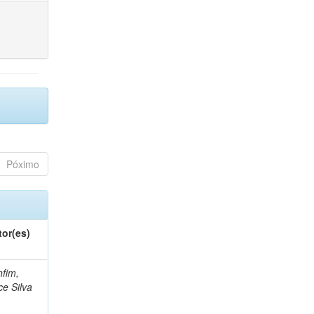
Póximo
tor(es)
fim,
ce Silva