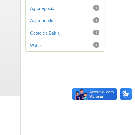
Agronegócio
1
Appropriation
1
Oeste da Bahia
1
Water
1