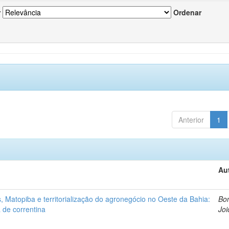
r
Ordenar
Anterior
1
Au
 Matopiba e territorialização do agronegócio no Oeste da Bahia:
Bon
 de correntina
Joi