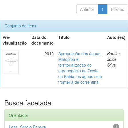
Anterior
1
Póximo
Conjunto de itens:
Pré-
Data do
Título
Autor(es)
visualização
documento
2019
Apropriação das águas,
Bonfim,
Matopiba e
Joice
territorialização do
Silva
agronegócio no Oeste
da Bahia: as águas sem
fronteira de correntina
Busca facetada
Orientador
Leite, Sergio Pereira
1