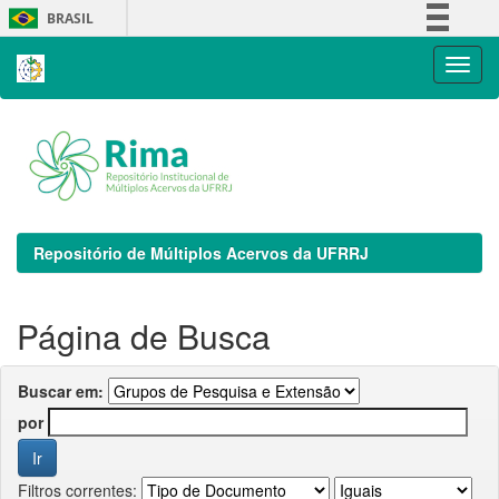
Skip
BRASIL
navigation
Simplifique!
Comunica BR
Participe
Acesso à informação
Legislação
Canais
Repositório de Múltiplos Acervos da UFRRJ
Página de Busca
Buscar em:
por
Filtros correntes: