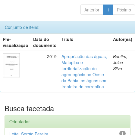
Anterior
1
Póximo
Conjunto de itens:
Pré-
Data do
Título
Autor(es)
visualização
documento
2019
Apropriação das águas,
Bonfim,
Matopiba e
Joice
territorialização do
Silva
agronegócio no Oeste
da Bahia: as águas sem
fronteira de correntina
Busca facetada
Orientador
Leite, Sergio Pereira
1