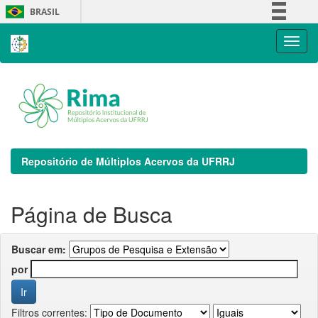
Skip
BRASIL
navigation
Simplifique!
Comunica BR
Participe
Acesso à informação
Legislação
Canais
Repositório de Múltiplos Acervos da UFRRJ
Página de Busca
Buscar em:
por
Filtros correntes: