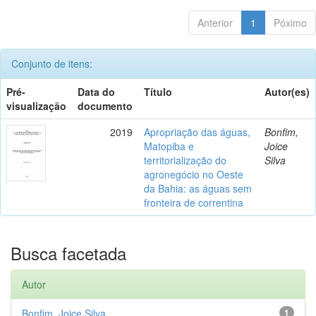
Anterior
1
Póximo
Conjunto de itens:
Pré-
Data do
Título
Autor(es)
visualização
documento
2019
Apropriação das águas,
Bonfim,
Matopiba e
Joice
territorialização do
Silva
agronegócio no Oeste
da Bahia: as águas sem
fronteira de correntina
Busca facetada
Autor
Bonfim, Joice Silva
1