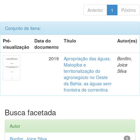
Anterior
1
Póximo
Conjunto de itens:
Pré-
Data do
Título
Autor(es)
visualização
documento
2019
Apropriação das águas,
Bonfim,
Matopiba e
Joice
territorialização do
Silva
agronegócio no Oeste
da Bahia: as águas sem
fronteira de correntina
Busca facetada
Autor
Bonfim, Joice Silva
1