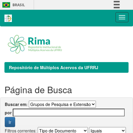
Skip
BRASIL
navigation
Simplifique!
Comunica BR
Participe
Acesso à informação
Legislação
Canais
Repositório de Múltiplos Acervos da UFRRJ
Página de Busca
Buscar em:
por
Filtros correntes: