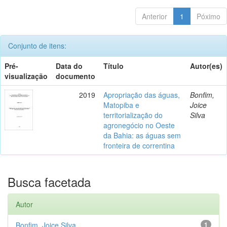
Anterior
1
Póximo
Conjunto de itens:
Pré-
Data do
Título
Autor(es)
visualização
documento
2019
Apropriação das águas,
Bonfim,
Matopiba e
Joice
territorialização do
Silva
agronegócio no Oeste
da Bahia: as águas sem
fronteira de correntina
Busca facetada
Autor
Bonfim, Joice Silva
1