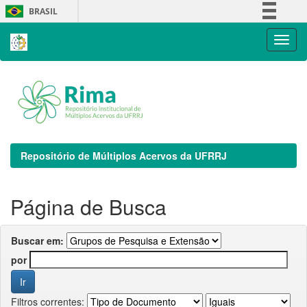
Skip
BRASIL
navigation
Simplifique!
Comunica BR
Participe
Acesso à informação
Legislação
Canais
Repositório de Múltiplos Acervos da UFRRJ
Página de Busca
Buscar em:
por
Filtros correntes: