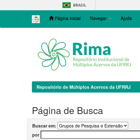
Skip
BRASIL
navigation
Página inicial
Navegar
Ajuda
Repositório de Múltiplos Acervos da UFRRJ
Página de Busca
Buscar em:
por