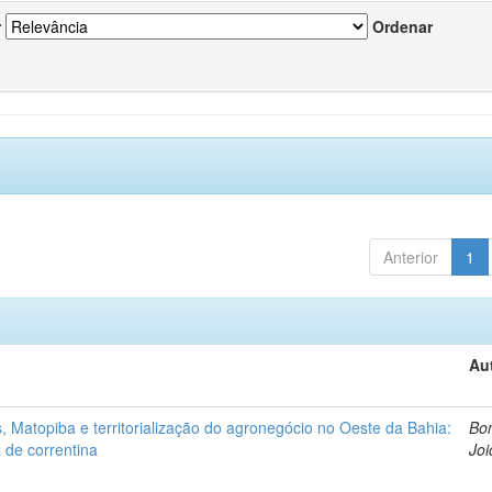
r
Ordenar
Anterior
1
Au
 Matopiba e territorialização do agronegócio no Oeste da Bahia:
Bon
 de correntina
Joi