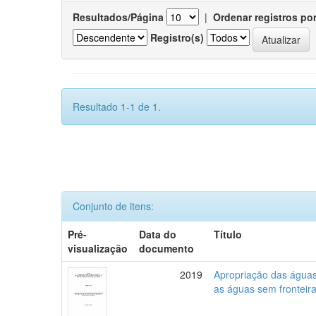
Resultados/Página
|
Ordenar registros po
Registro(s)
Resultado 1-1 de 1.
Conjunto de itens:
Pré-
Data do
Título
visualização
documento
2019
Apropriação das águas,
as águas sem fronteira