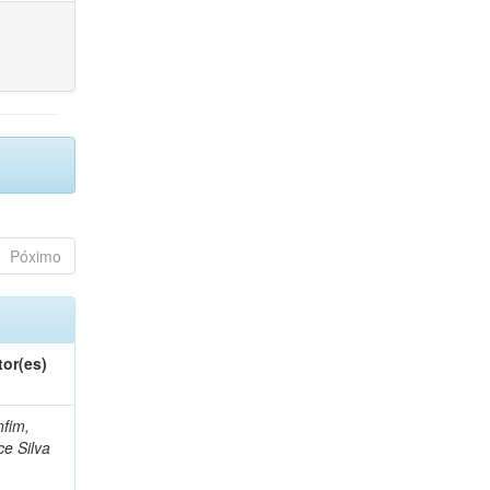
Póximo
tor(es)
fim,
ce Silva