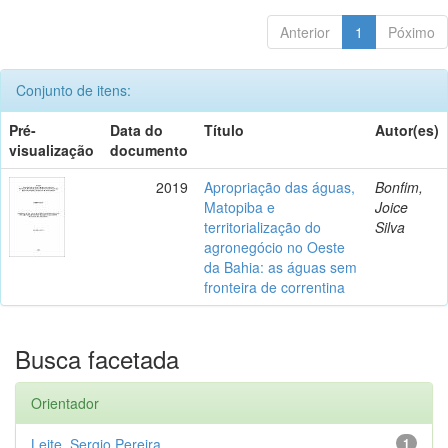
Anterior
1
Póximo
Conjunto de itens:
Pré-
Data do
Título
Autor(es)
visualização
documento
2019
Apropriação das águas,
Bonfim,
Matopiba e
Joice
territorialização do
Silva
agronegócio no Oeste
da Bahia: as águas sem
fronteira de correntina
Busca facetada
Orientador
Leite, Sergio Pereira
1