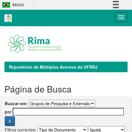
Skip
BRASIL
navigation
Simplifique!
Comunica BR
Participe
Acesso à informação
Legislação
Canais
Repositório de Múltiplos Acervos da UFRRJ
Página de Busca
Buscar em:
por
Filtros correntes: