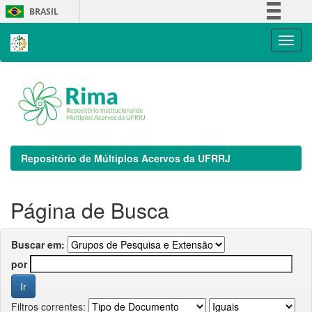
Skip
BRASIL
navigation
Simplifique!
Comunica BR
Participe
Acesso à informação
Legislação
Canais
Repositório de Múltiplos Acervos da UFRRJ
Página de Busca
Buscar em:
por
Filtros correntes: