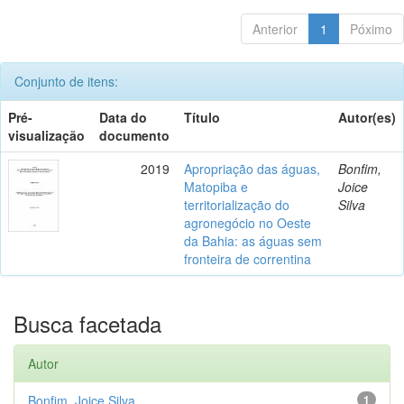
Anterior
1
Póximo
Conjunto de itens:
Pré-
Data do
Título
Autor(es)
visualização
documento
2019
Apropriação das águas,
Bonfim,
Matopiba e
Joice
territorialização do
Silva
agronegócio no Oeste
da Bahia: as águas sem
fronteira de correntina
Busca facetada
Autor
Bonfim, Joice Silva
1