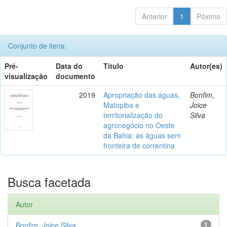
Anterior
1
Póximo
Conjunto de itens:
Pré-
Data do
Título
Autor(es)
visualização
documento
2019
Apropriação das águas,
Bonfim,
Matopiba e
Joice
territorialização do
Silva
agronegócio no Oeste
da Bahia: as águas sem
fronteira de correntina
Busca facetada
Autor
Bonfim, Joice Silva
1