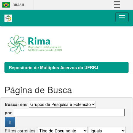
Skip
BRASIL
navigation
Simplifique!
Comunica BR
Participe
Acesso à informação
Legislação
Canais
Repositório de Múltiplos Acervos da UFRRJ
Página de Busca
Buscar em:
por
Filtros correntes: