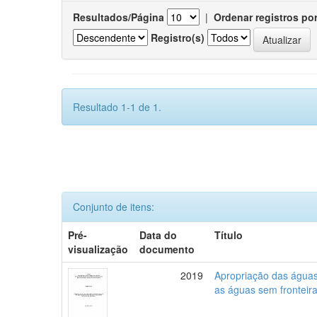
Resultados/Página
|
Ordenar registros po
Registro(s)
Resultado 1-1 de 1.
Conjunto de itens:
Pré-
Data do
Título
visualização
documento
2019
Apropriação das águas,
as águas sem fronteira