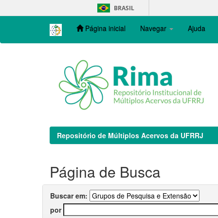
Skip
BRASIL
navigation
Página inicial
Navegar
Ajuda
Repositório de Múltiplos Acervos da UFRRJ
Página de Busca
Buscar em:
por