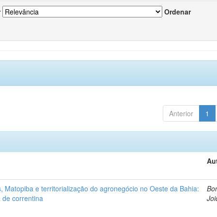
r
Ordenar
Anterior
1
Au
 Matopiba e territorialização do agronegócio no Oeste da Bahia:
Bon
 de correntina
Joi