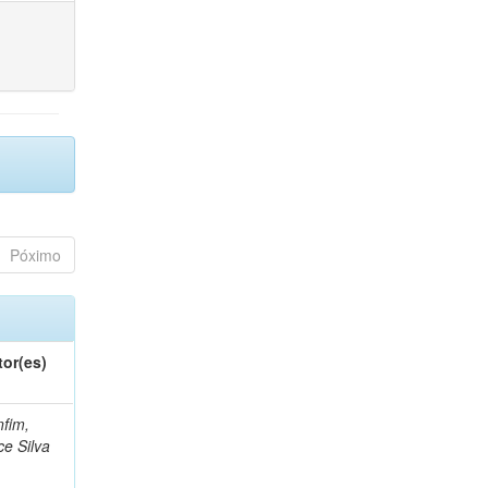
Póximo
tor(es)
fim,
ce Silva