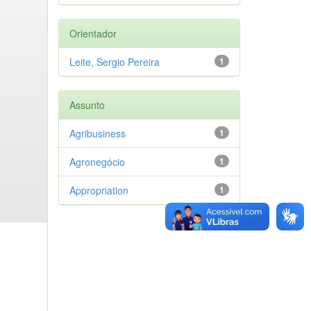
Orientador
Leite, Sergio Pereira
1
Assunto
Agribusiness
1
Agronegócio
1
Appropriation
1