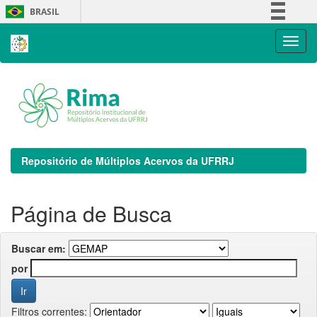
Skip
BRASIL
navigation
Simplifique!
Comunica BR
Participe
Acesso à informação
Legislação
Canais
Repositório de Múltiplos Acervos da UFRRJ
Página de Busca
Buscar em:
por
Filtros correntes: