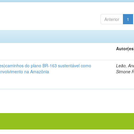
Anterior
1
Autor(es
(des)caminhos do plano BR-163 sustentável como
Leão, An
envolvimento na Amazônia
Simone 