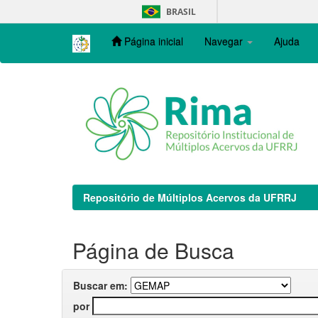
Skip
BRASIL
navigation
Página inicial
Navegar
Ajuda
Repositório de Múltiplos Acervos da UFRRJ
Página de Busca
Buscar em:
por