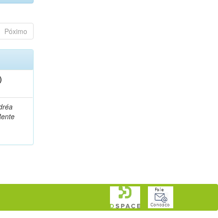
Póximo
)
dréa
Rente