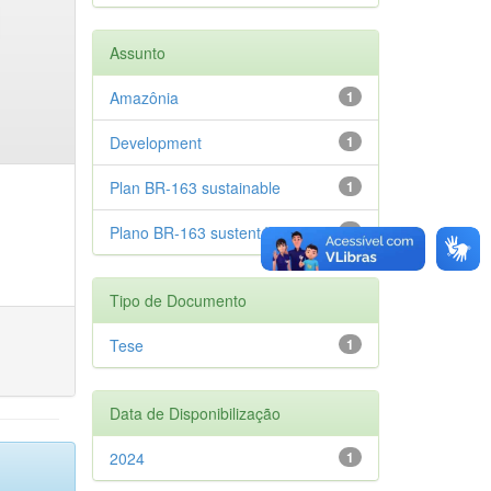
Assunto
Amazônia
1
Development
1
Plan BR-163 sustainable
1
Plano BR-163 sustentável
1
Tipo de Documento
Tese
1
Data de Disponibilização
2024
1