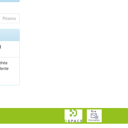
Póximo
)
dréa
Rente