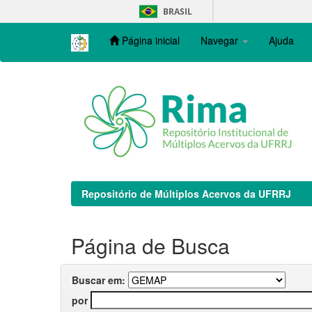
Skip
BRASIL
navigation
Página inicial
Navegar
Ajuda
Repositório de Múltiplos Acervos da UFRRJ
Página de Busca
Buscar em:
por