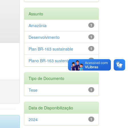
Assunto
Amazônia
1
Desenvolvimento
1
Plan BR-163 sustainable
1
Plano BR-163 sustentável
1
Tipo de Documento
Tese
1
Data de Disponibilização
2024
1