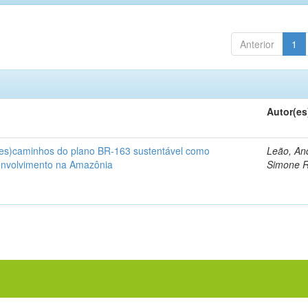
Anterior
1
Autor(es
(des)caminhos do plano BR-163 sustentável como
Leão, An
envolvimento na Amazônia
Simone 