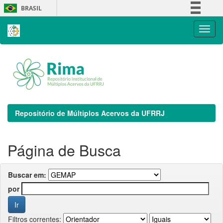
Skip
BRASIL
navigation
Simplifique!
Comunica BR
Participe
Acesso à informação
Legislação
Canais
Repositório de Múltiplos Acervos da UFRRJ
Página de Busca
Buscar em:
por
Filtros correntes: