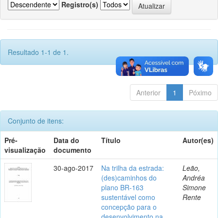
Registro(s)
Resultado 1-1 de 1.
Anterior
1
Póximo
Conjunto de itens:
Pré-
Data do
Título
Autor(es)
visualização
documento
30-ago-2017
Na trilha da estrada:
Leão,
(des)caminhos do
Andréa
plano BR-163
Simone
sustentável como
Rente
concepção para o
desenvolvimento na