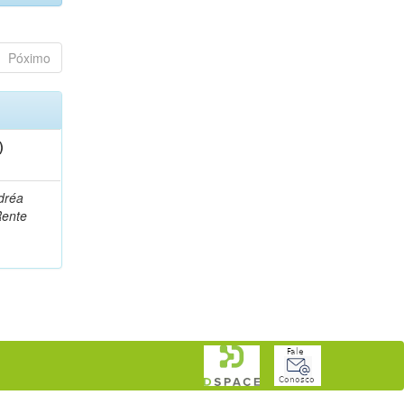
Póximo
)
dréa
Rente