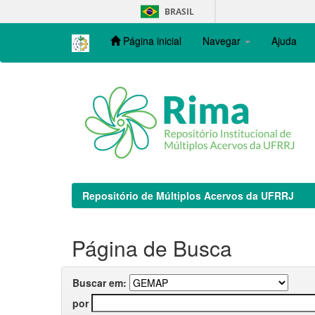
Skip
BRASIL
navigation
Página inicial
Navegar
Ajuda
Repositório de Múltiplos Acervos da UFRRJ
Página de Busca
Buscar em:
por