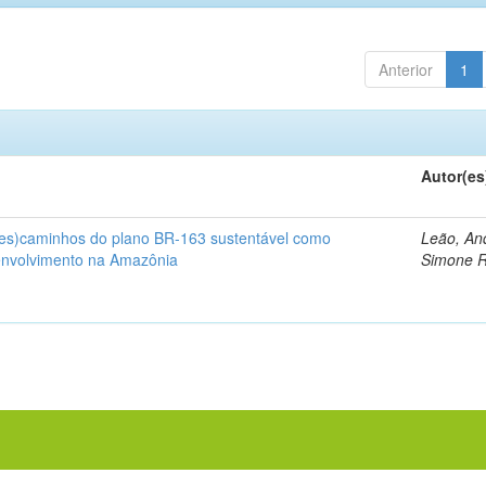
Anterior
1
Autor(es
(des)caminhos do plano BR-163 sustentável como
Leão, An
envolvimento na Amazônia
Simone 