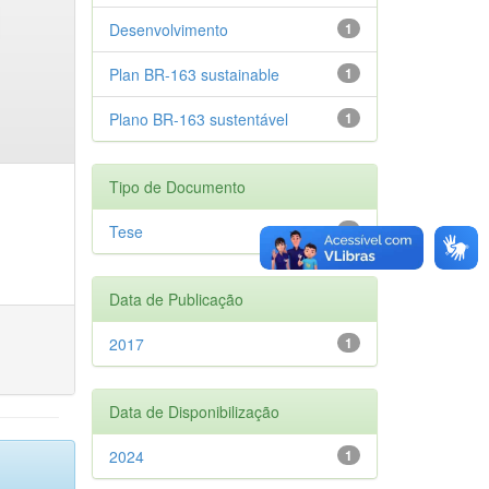
Desenvolvimento
1
Plan BR-163 sustainable
1
Plano BR-163 sustentável
1
Tipo de Documento
Tese
1
Data de Publicação
2017
1
Data de Disponibilização
2024
1