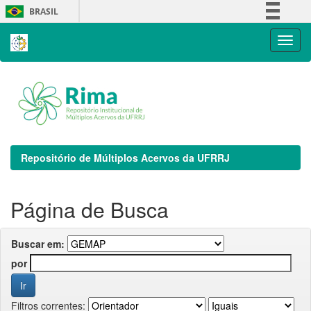
Skip
BRASIL
navigation
Simplifique!
Comunica BR
Participe
Acesso à informação
Legislação
Canais
Repositório de Múltiplos Acervos da UFRRJ
Página de Busca
Buscar em:
por
Filtros correntes: