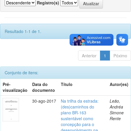
Registro(s)
Resultado 1-1 de 1.
Anterior
1
Póximo
Conjunto de itens:
Pré-
Data do
Título
Autor(es)
visualização
documento
30-ago-2017
Na trilha da estrada:
Leão,
(des)caminhos do
Andréa
plano BR-163
Simone
sustentável como
Rente
concepção para o
desenvolvimento na