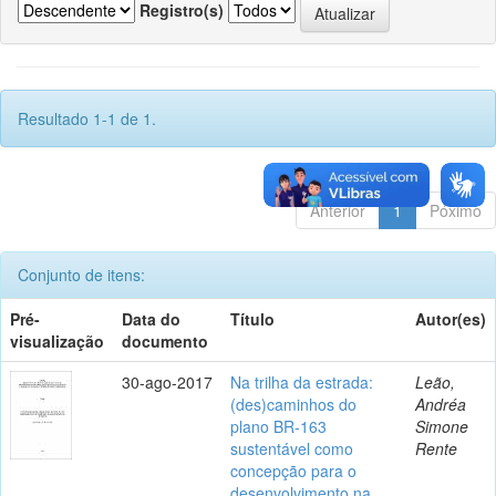
Registro(s)
Resultado 1-1 de 1.
Anterior
1
Póximo
Conjunto de itens:
Pré-
Data do
Título
Autor(es)
visualização
documento
30-ago-2017
Na trilha da estrada:
Leão,
(des)caminhos do
Andréa
plano BR-163
Simone
sustentável como
Rente
concepção para o
desenvolvimento na