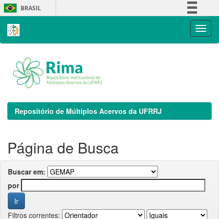
Skip
BRASIL
navigation
Simplifique!
Comunica BR
Participe
Acesso à informação
Legislação
Canais
Repositório de Múltiplos Acervos da UFRRJ
Página de Busca
Buscar em:
por
Filtros correntes: