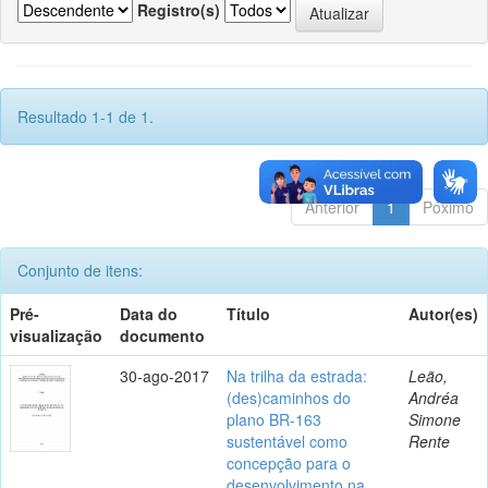
Registro(s)
Resultado 1-1 de 1.
Anterior
1
Póximo
Conjunto de itens:
Pré-
Data do
Título
Autor(es)
visualização
documento
30-ago-2017
Na trilha da estrada:
Leão,
(des)caminhos do
Andréa
plano BR-163
Simone
sustentável como
Rente
concepção para o
desenvolvimento na