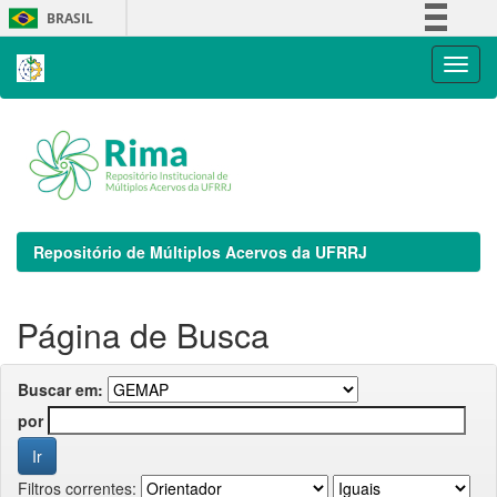
Skip
BRASIL
navigation
Simplifique!
Comunica BR
Participe
Acesso à informação
Legislação
Canais
Repositório de Múltiplos Acervos da UFRRJ
Página de Busca
Buscar em:
por
Filtros correntes: