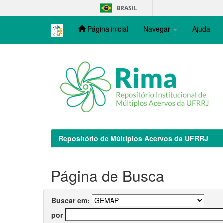
Skip
BRASIL
navigation
Página inicial
Navegar
Ajuda
Repositório de Múltiplos Acervos da UFRRJ
Página de Busca
Buscar em:
por