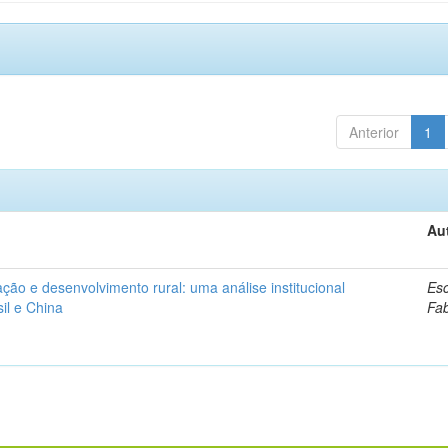
Anterior
1
Au
ação e desenvolvimento rural: uma análise institucional
Esc
il e China
Fa