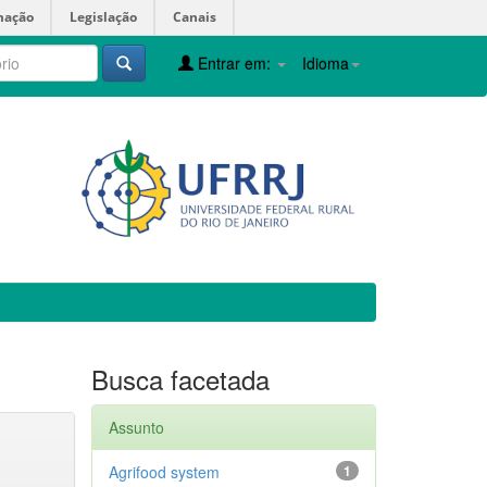
mação
Legislação
Canais
Entrar em:
Idioma
Busca facetada
Assunto
Agrifood system
1