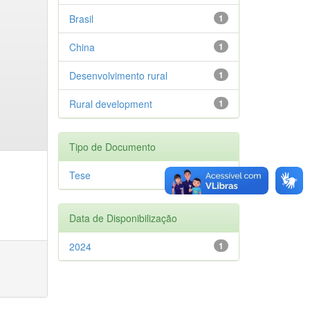
Brasil
1
China
1
Desenvolvimento rural
1
Rural development
1
Tipo de Documento
Tese
1
Data de Disponibilização
2024
1