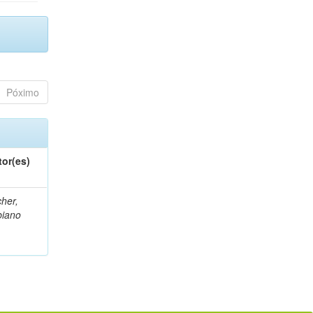
Póximo
tor(es)
her,
biano