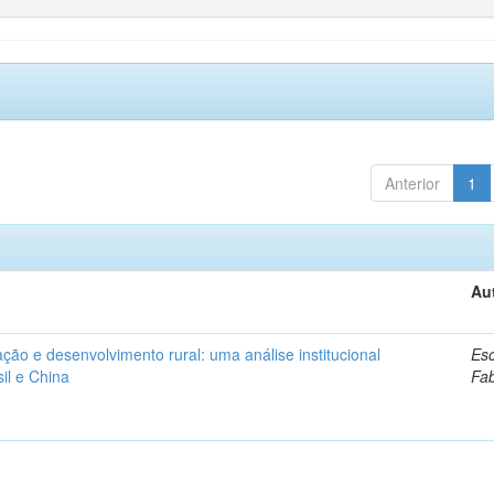
Anterior
1
Au
ação e desenvolvimento rural: uma análise institucional
Esc
il e China
Fa