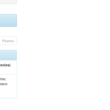
Póximo
tor(es)
her,
biano