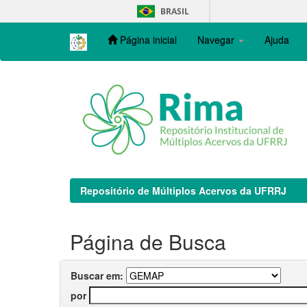
Skip
BRASIL
navigation
Página inicial
Navegar
Ajuda
Repositório de Múltiplos Acervos da UFRRJ
Página de Busca
Buscar em:
por