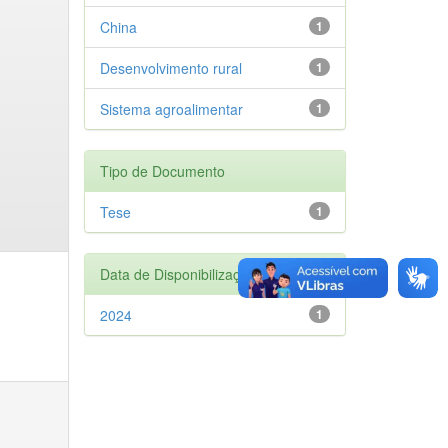
China
1
Desenvolvimento rural
1
Sistema agroalimentar
1
Tipo de Documento
Tese
1
Data de Disponibilização
2024
1