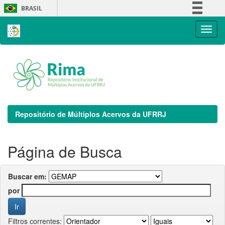
Skip
BRASIL
navigation
Simplifique!
Comunica BR
Participe
Acesso à informação
Legislação
Canais
Repositório de Múltiplos Acervos da UFRRJ
Página de Busca
Buscar em:
por
Filtros correntes: