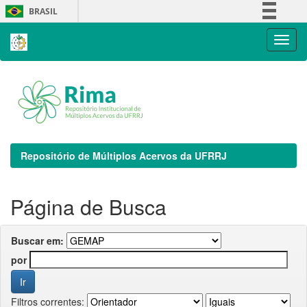
Skip
BRASIL
navigation
Simplifique!
Comunica BR
Participe
Acesso à informação
Legislação
Canais
Repositório de Múltiplos Acervos da UFRRJ
Página de Busca
Buscar em:
por
Filtros correntes: