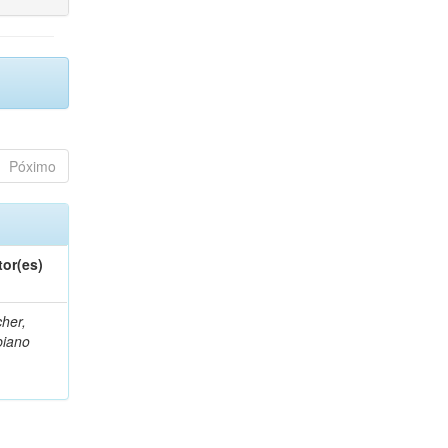
Póximo
tor(es)
her,
biano