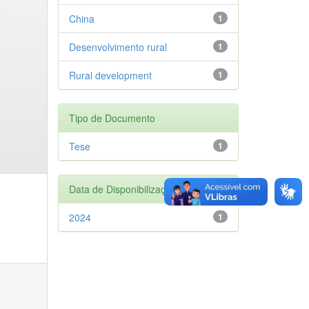
China
1
Desenvolvimento rural
1
Rural development
1
Tipo de Documento
Tese
1
Data de Disponibilização
2024
1