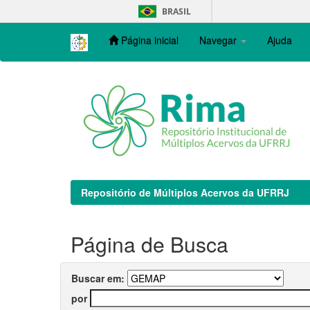
Skip
BRASIL
navigation
Página inicial
Navegar
Ajuda
Repositório de Múltiplos Acervos da UFRRJ
Página de Busca
Buscar em:
por