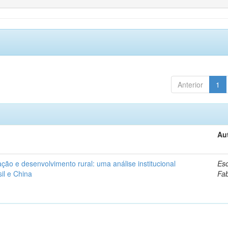
Anterior
1
Au
ação e desenvolvimento rural: uma análise institucional
Esc
il e China
Fa