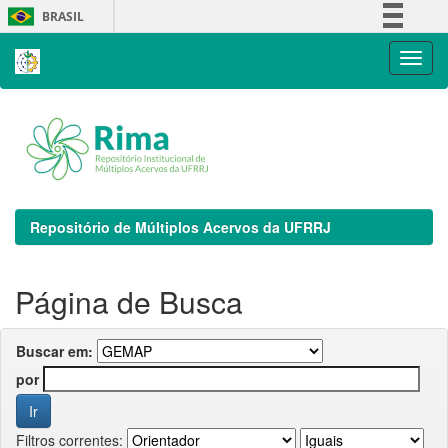
Skip
BRASIL
navigation
Simplifique!
Comunica BR
Participe
Acesso à informação
Legislação
Canais
Repositório de Múltiplos Acervos da UFRRJ
Página de Busca
Buscar em:
por
Filtros correntes: