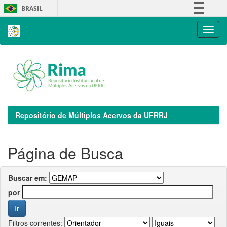
Skip
BRASIL
navigation
Simplifique!
Comunica BR
Participe
Acesso à informação
Legislação
Canais
Repositório de Múltiplos Acervos da UFRRJ
Página de Busca
Buscar em:
por
Filtros correntes: