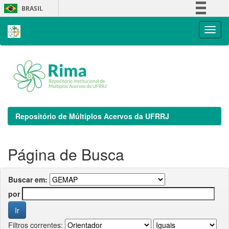
Skip
BRASIL
navigation
Simplifique!
Comunica BR
Participe
Acesso à informação
Legislação
Canais
Repositório de Múltiplos Acervos da UFRRJ
Página de Busca
Buscar em:
por
Filtros correntes: