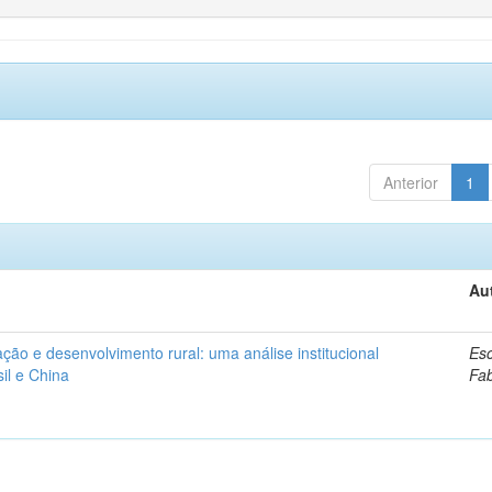
Anterior
1
Au
ação e desenvolvimento rural: uma análise institucional
Esc
il e China
Fa