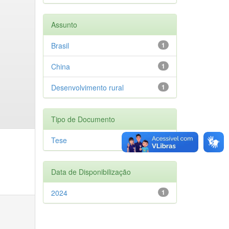
Assunto
Brasil
1
China
1
Desenvolvimento rural
1
Tipo de Documento
Tese
1
Data de Disponibilização
2024
1