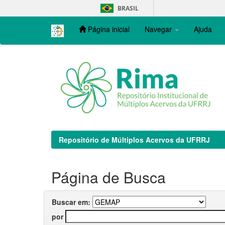
Skip
BRASIL
navigation
Página inicial
Navegar
Ajuda
Repositório de Múltiplos Acervos da UFRRJ
Página de Busca
Buscar em:
por