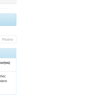
Póximo
tor(es)
her,
biano