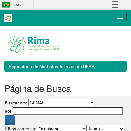
Skip
BRASIL
navigation
Simplifique!
Comunica BR
Participe
Acesso à informação
Legislação
Canais
Repositório de Múltiplos Acervos da UFRRJ
Página de Busca
Buscar em:
por
Filtros correntes: