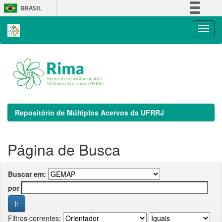
Skip
BRASIL
navigation
Simplifique!
Comunica BR
Participe
Acesso à informação
Legislação
Canais
Repositório de Múltiplos Acervos da UFRRJ
Página de Busca
Buscar em:
por
Filtros correntes: