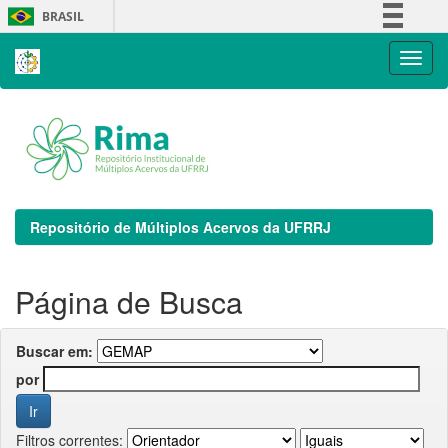
Skip
BRASIL
navigation
Simplifique!
Comunica BR
Participe
Acesso à informação
Legislação
Canais
Repositório de Múltiplos Acervos da UFRRJ
Página de Busca
Buscar em:
por
Filtros correntes: