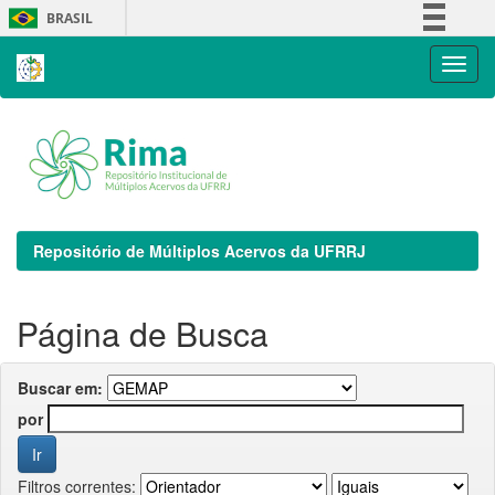
Skip
BRASIL
navigation
Simplifique!
Comunica BR
Participe
Acesso à informação
Legislação
Canais
Repositório de Múltiplos Acervos da UFRRJ
Página de Busca
Buscar em:
por
Filtros correntes: