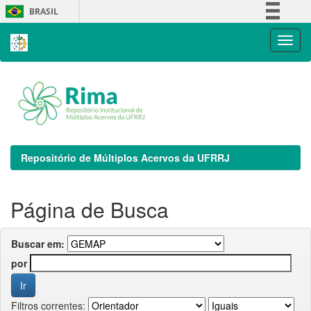
Skip
BRASIL
navigation
Simplifique!
Comunica BR
Participe
Acesso à informação
Legislação
Canais
Repositório de Múltiplos Acervos da UFRRJ
Página de Busca
Buscar em:
por
Filtros correntes: