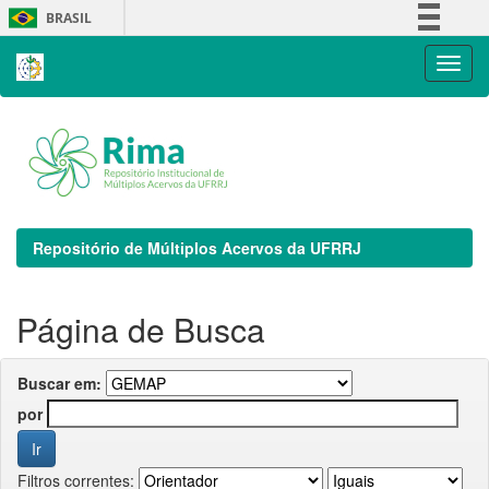
Skip
BRASIL
navigation
Simplifique!
Comunica BR
Participe
Acesso à informação
Legislação
Canais
Repositório de Múltiplos Acervos da UFRRJ
Página de Busca
Buscar em:
por
Filtros correntes: