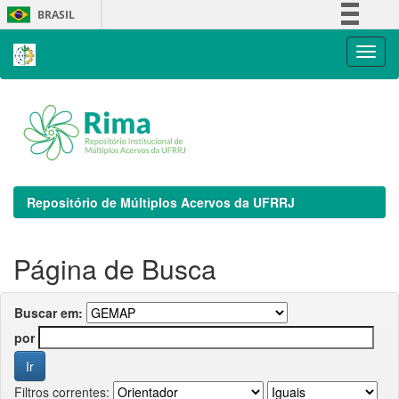
Skip
BRASIL
navigation
Simplifique!
Comunica BR
Participe
Acesso à informação
Legislação
Canais
Repositório de Múltiplos Acervos da UFRRJ
Página de Busca
Buscar em:
por
Filtros correntes: