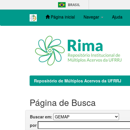
Skip
BRASIL
navigation
Página inicial
Navegar
Ajuda
Repositório de Múltiplos Acervos da UFRRJ
Página de Busca
Buscar em:
por