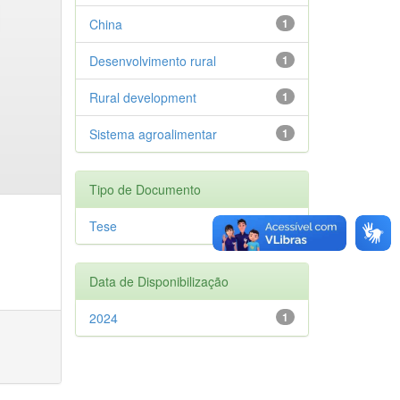
China
1
Desenvolvimento rural
1
Rural development
1
Sistema agroalimentar
1
Tipo de Documento
Tese
1
Data de Disponibilização
2024
1