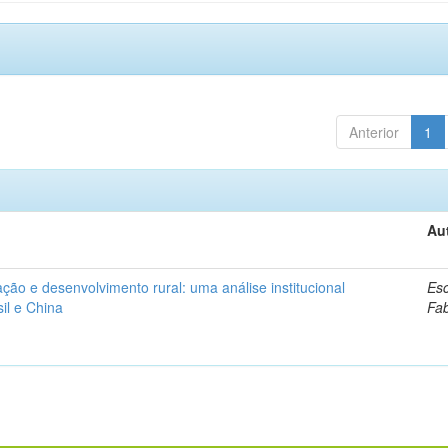
Anterior
1
Au
ação e desenvolvimento rural: uma análise institucional
Esc
il e China
Fa