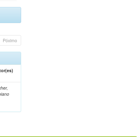
Póximo
tor(es)
her,
biano