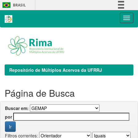
Skip
BRASIL
navigation
Simplifique!
Comunica BR
Participe
Acesso à informação
Legislação
Canais
Repositório de Múltiplos Acervos da UFRRJ
Página de Busca
Buscar em:
por
Filtros correntes: