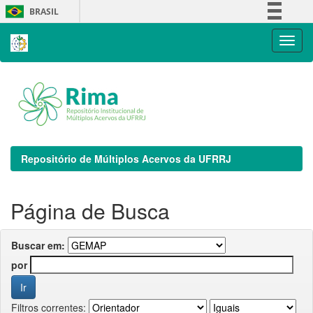
Skip
BRASIL
navigation
Simplifique!
Comunica BR
Participe
Acesso à informação
Legislação
Canais
Repositório de Múltiplos Acervos da UFRRJ
Página de Busca
Buscar em:
por
Filtros correntes: