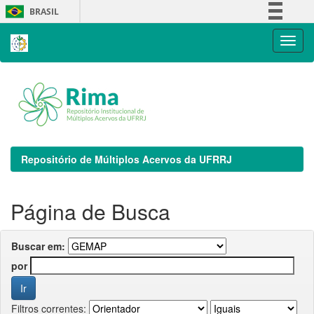
Skip
BRASIL
navigation
Simplifique!
Comunica BR
Participe
Acesso à informação
Legislação
Canais
Repositório de Múltiplos Acervos da UFRRJ
Página de Busca
Buscar em:
por
Filtros correntes: