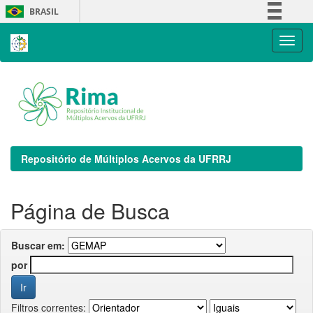
Skip
BRASIL
navigation
Simplifique!
Comunica BR
Participe
Acesso à informação
Legislação
Canais
Repositório de Múltiplos Acervos da UFRRJ
Página de Busca
Buscar em:
por
Filtros correntes: