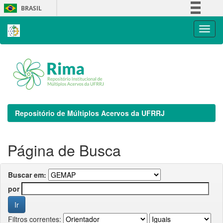
Skip
BRASIL
navigation
Simplifique!
Comunica BR
Participe
Acesso à informação
Legislação
Canais
Repositório de Múltiplos Acervos da UFRRJ
Página de Busca
Buscar em:
por
Filtros correntes: