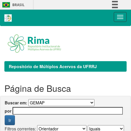
Skip
BRASIL
navigation
Simplifique!
Comunica BR
Participe
Acesso à informação
Legislação
Canais
Repositório de Múltiplos Acervos da UFRRJ
Página de Busca
Buscar em:
por
Filtros correntes: