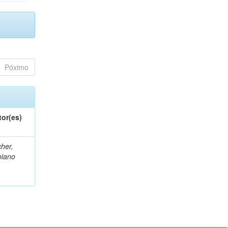
Póximo
tor(es)
her,
biano