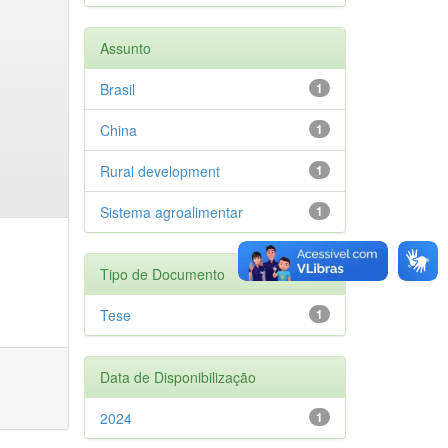
Assunto
Brasil
1
China
1
Rural development
1
Sistema agroalimentar
1
Tipo de Documento
Tese
1
Data de Disponibilização
2024
1