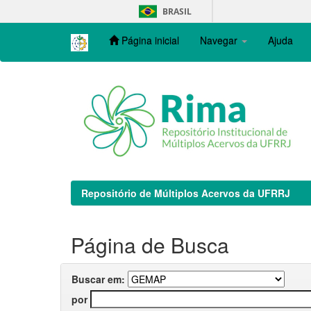
Skip
BRASIL
navigation
Página inicial
Navegar
Ajuda
Repositório de Múltiplos Acervos da UFRRJ
Página de Busca
Buscar em:
por