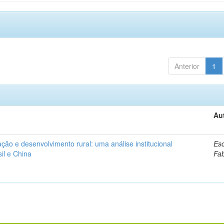
Anterior
1
Au
ação e desenvolvimento rural: uma análise institucional
Esc
il e China
Fa