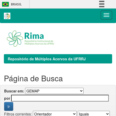
Skip
BRASIL
navigation
Simplifique!
Comunica BR
Participe
Acesso à informação
Legislação
Canais
Repositório de Múltiplos Acervos da UFRRJ
Página de Busca
Buscar em:
por
Filtros correntes: